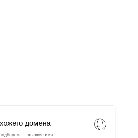
охожего домена
 подбором — похожее имя