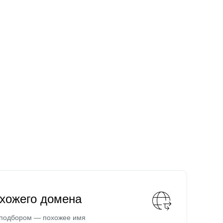
охожего домена
 подбором — похожее имя