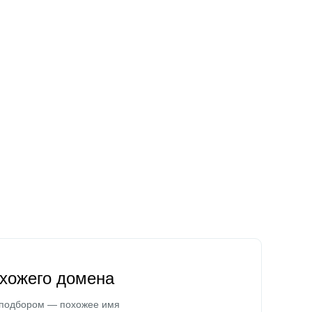
охожего домена
 подбором — похожее имя